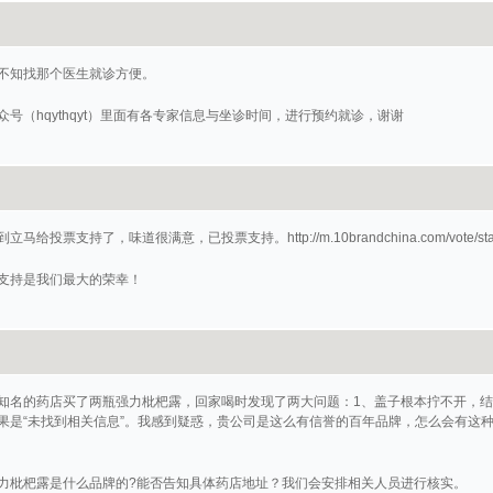
不知找那个医生就诊方便。
号（hqythqyt）里面有各专家信息与坐诊时间，进行预约就诊，谢谢
票支持了，味道很满意，已投票支持。http://m.10brandchina.com/vote/startin.
支持是我们最大的荣幸！
知名的药店买了两瓶强力枇杷露，回家喝时发现了两大问题：1、盖子根本拧不开，结
果是“未找到相关信息”。我感到疑惑，贵公司是这么有信誉的百年品牌，怎么会有这
力枇杷露是什么品牌的?能否告知具体药店地址？我们会安排相关人员进行核实。