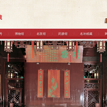
号
博物馆
名医馆
药膳馆
名补精藏