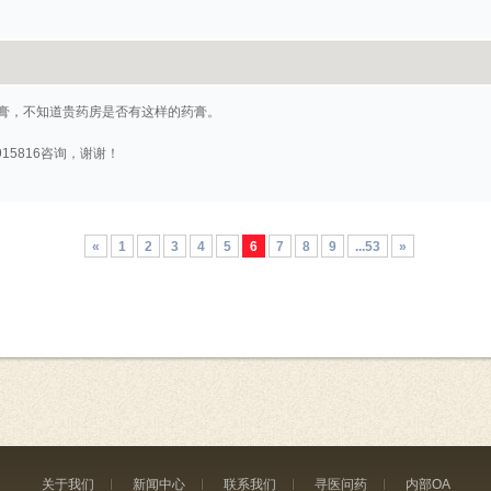
膏，不知道贵药房是否有这样的药膏。
915816咨询，谢谢！
«
1
2
3
4
5
6
7
8
9
...53
»
关于我们
新闻中心
联系我们
寻医问药
内部OA