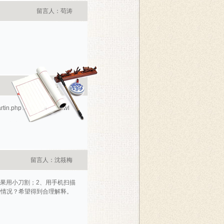
留言人：苟涛
留言人：王鑫
php?id=40648?zxxwl
留言人：沈筱梅
果用小刀割；2、用手机扫描
种情况？希望得到合理解释。