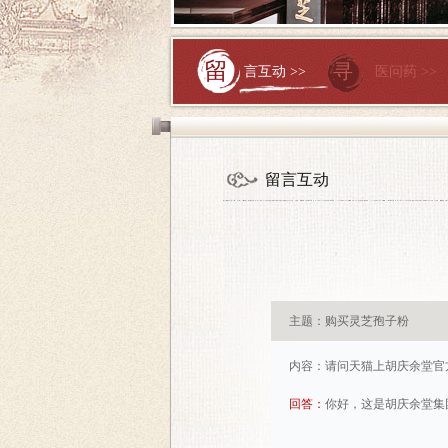
留
寻
言互动 >>
医问药 >>
留言互动
主题：购买灵芝孢子粉
内容：
请问天猫上胡庆余堂官
回答：
你好，这是胡庆余堂集团